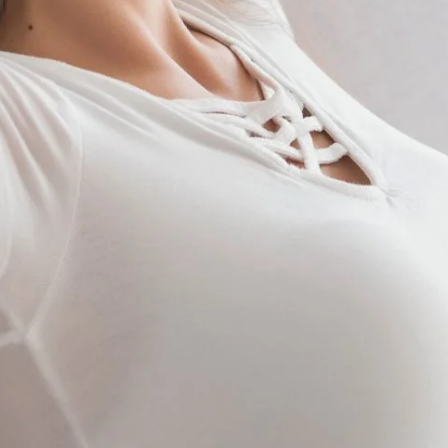
LLÁMANOS
6649800575
WHATSAPP
6644943331