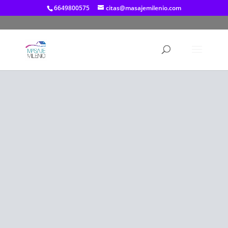
6649800575
citas@masajemilenio.com
MASAJE A
DOMICILIO
TIJUANA
MASAJE
MILENIO
Reservar ahora