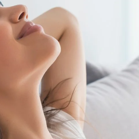
EN
NUESTRO
SITIO,
LLÁMENOS
O POR
WHATSAPP
RESERVE AQUI