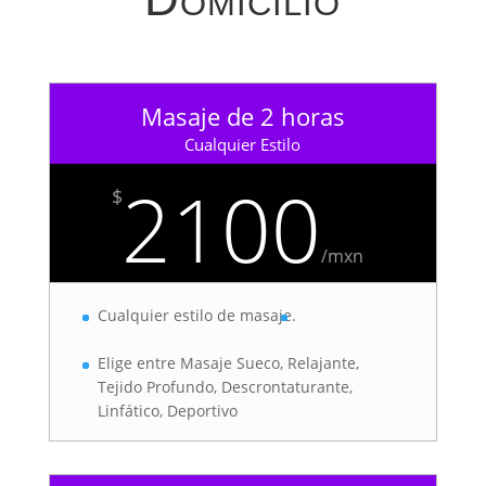
Masaje de 2 horas
Cualquier Estilo
2100
$
/
mxn
Cualquier estilo de masaje.
Elige entre Masaje Sueco, Relajante,
Tejido Profundo, Descrontaturante,
Linfático, Deportivo