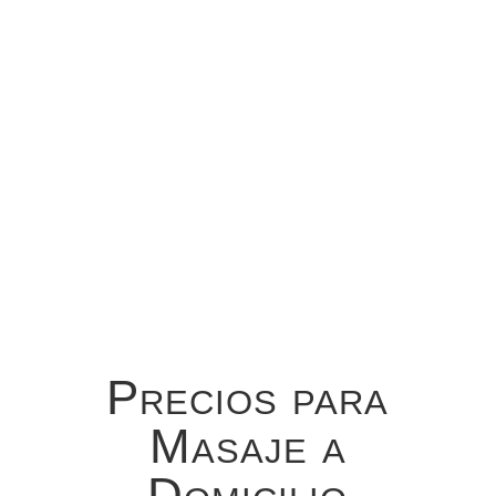
servicio. En tercer lugar, espere un
terapeuta con ropa profesional y
sintiéndose bien, no permitimos que
los terapeutas que no se sientan
bien brinden servicios.
Precios para
Masaje a
Domicilio